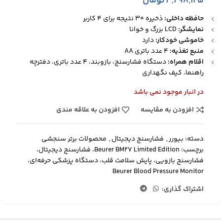
۴,۲۹۸,۱۲۵
تومان
حافظه داخلی:
ذخیره 30 نتیجه برای 4 کاربر
نمایشگر:
LCD بزرگ و خوانا
خاموشی خودکار:
دارد
منبع تغذیه:
4 عدد باتری AA
اقلام همراه:
دستگاه فشارسنج، بازوبند، 4 عدد باتری، دفترچه
راهنما، کیف نگهداری
در انبار موجود نمی باشد
افزودن به مقایسه
افزودن به علاقه مندی
دسته:
بیورر
,
فشارسنج دیجیتال
,
محصولات برتر سنجشی
برچسب:
Beurer BM27 Limited Edition، فشارسنج دیجیتال،
فشارسنج بازویی، پایش سلامت قلب، دستگاه پزشکی حرفه‌ای،
Beurer Blood Pressure Monitor
اشتراک گذاری: