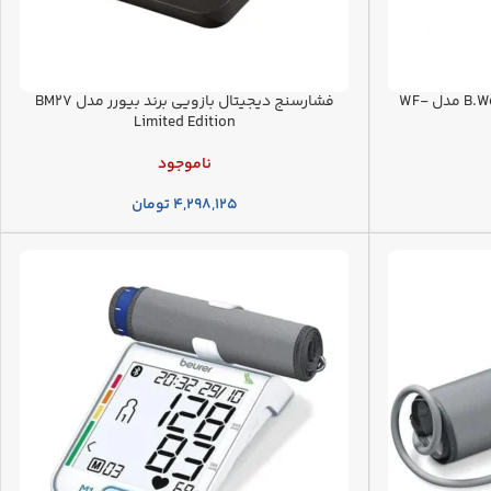
دماسنج لیزری بدن و محیط برند B.Well مدل WF-
فشارسنج دیجیتال بازویی برند بیورر مدل BM27
Limited Edition
ناموجود
۴,۲۹۸,۱۲۵
تومان