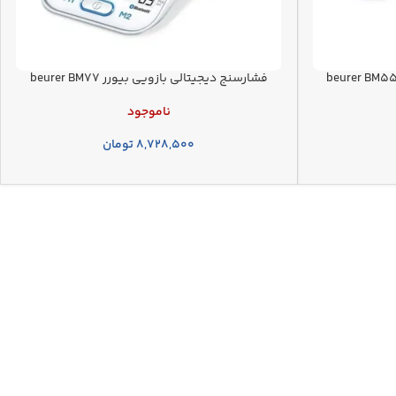
فشارسنج دیجیتالی بازویی بیورر beurer BM77
ناموجود
۸,۷۲۸,۵۰۰
تومان
لینک های مفید
قوانین و مقررات
درباره ما
تماس با ما