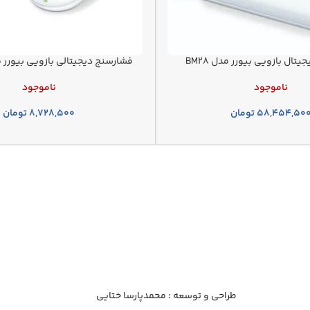
تال بازویی بیورر مدل BM28
فشارسنج دیجیتالی بازویی بیورر beurer BM55
ناموجود
ناموجود
۵۸,۴۵۴,۵۰
تومان
۸,۷۲۸,۵۰۰
تومان
 پزشکی پلاسما
سلامت ارزشمندترین دارایی هر فرد است. به همین دلیل مجموعه‌ای متنوع
خرید اینترنتی فراهم کرده‌ایم؛ از دستگاه فشارسنج دیجیتال گرفته تا
ها با ضمانت کیفیت عرضه می‌شوند تا کاربران با اطمینان خرید کنند.
طراحی و توسعه : محمدپارسا ختایی