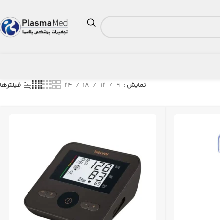
نمایش
9
12
18
24
فیلترها