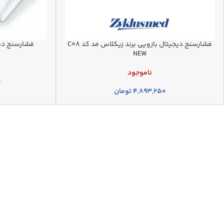
فشارسنج دیجیتال بازویی برند زیکلاس مد کد C08
فشارسنج دیجی
NEW
ناموجود
۰
۴,۸۹۳,۲۵۰
تومان
فروشگاه اینترنتی تجهیزات
ما در فروشگاه پلاسما بر این باوریم که 
از تجهیزات پزشکی خانگی و تخصصی را برای 
تجهیزات حرفه‌ای مراکز درمانی. تمامی کالا
راه های ارتباطی با پلاسما
📱 همراه : 09199300816